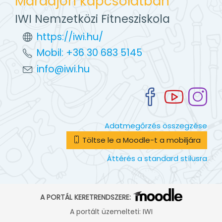
Maradjon kapcsolatban
IWI Nemzetközi Fitnesziskola
https://iwi.hu/
Mobil: +36 30 683 5145
info@iwi.hu
Adatmegőrzés összegzése
Töltse le a Moodle-t a mobiljára
Áttérés a standard stílusra
A PORTÁL KERETRENDSZERE:
A portált üzemelteti: IWI